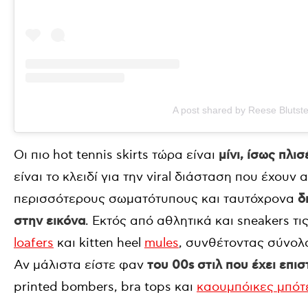
A post shared by Reese Blutst
Οι πιο hot tennis skirts τώρα είναι
μίνι, ίσως πλισ
είναι το κλειδί για την viral διάσταση που έχουν
περισσότερους σωματότυπους και ταυτόχρονα
δη
στην εικόνα
. Εκτός από αθλητικά και sneakers τι
loafers
και kitten heel
mules
, συνθέτοντας σύνολ
Αν μάλιστα είστε φαν
του 00s στιλ που έχει επισ
printed bombers, bra tops και
καουμπόικες μπότ