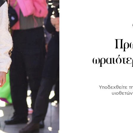
Πρω
ωραιότε
Υποδεχθείτε τ
υιοθετώντ