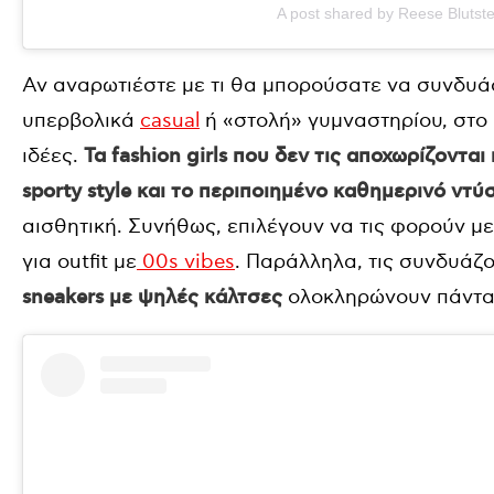
A post shared by Reese Blutst
Αν αναρωτιέστε με τι θα μπορούσατε να συνδυάσε
υπερβολικά
casual
ή «στολή» γυμναστηρίου, στο I
ιδέες.
Τα fashion girls που δεν τις αποχωρίζοντ
sporty style και το περιποιημένο καθημερινό ντύ
αισθητική. Συνήθως, επιλέγουν να τις φορούν με 
για outfit με
00s vibes
. Παράλληλα, τις συνδυάζ
sneakers με ψηλές κάλτσες
ολοκληρώνουν πάντα 