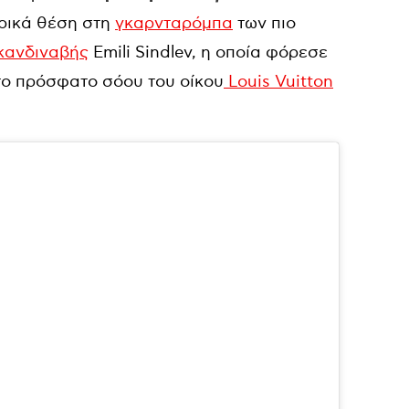
ρικά θέση στη
γκαρνταρόμπα
των πιο
κανδιναβής
Εmili Sindlev, η οποία φόρεσε
το πρόσφατο σόου του οίκου
Louis Vuitton