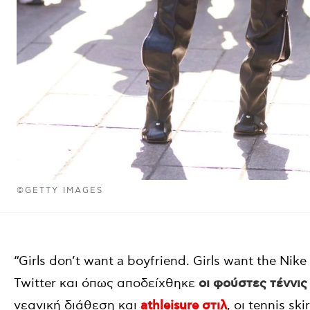
©GETTY IMAGES
“Girls don’t want a boyfriend. Girls want the Nik
Twitter και όπως αποδείχθηκε
οι φούστες τέννις
νεανική διάθεση και
athleisure στιλ
, οι tennis ski