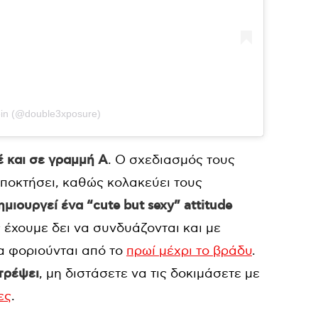
ein (@double3xposure)
έ και σε γραμμή Α
. Ο σχεδιασμός τους
 αποκτήσει, καθώς κολακεύει τους
μιουργεί ένα
“cute but sexy” attitude
ς έχουμε δει να συνδυάζονται και με
α φοριούνται από το
πρωί μέχρι το βράδυ
.
τρέψει
, μη διστάσετε να τις δοκιμάσετε με
ες
.