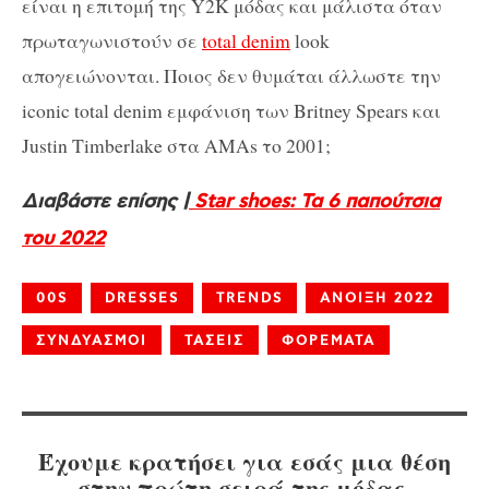
είναι η επιτομή της Y2K μόδας και μάλιστα όταν
πρωταγωνιστούν σε
total denim
look
απογειώνονται. Ποιος δεν θυμάται άλλωστε την
iconic total denim εμφάνιση των Britney Spears και
Justin Timberlake στα AMAs το 2001;
Διαβάστε επίσης |
Star shoes: Τα 6 παπούτσια
του 2022
00S
DRESSES
TRENDS
ΑΝΟΙΞΗ 2022
ΣΥΝΔΥΑΣΜΟΙ
ΤΑΣΕΙΣ
ΦΟΡΕΜΑΤΑ
Έχουμε κρατήσει για εσάς μια θέση
στην πρώτη σειρά της μόδας.