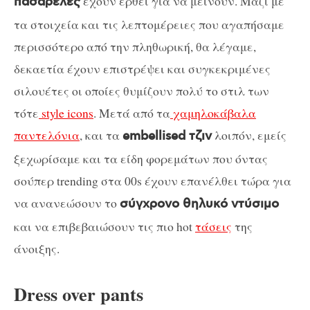
έχουν έρθει για να μείνουν. Μαζί με
πασαρέλες
τα στοιχεία και τις λεπτομέρειες που αγαπήσαμε
περισσότερο από την πληθωρική, θα λέγαμε,
δεκαετία έχουν επιστρέψει και συγκεκριμένες
σιλουέτες οι οποίες θυμίζουν πολύ το στιλ των
τότε
style icons
. Μετά από τα
χαμηλοκάβαλα
παντελόνια
, και τα
λοιπόν, εμείς
embellised τζιν
ξεχωρίσαμε και τα είδη φορεμάτων που όντας
σούπερ trending στα 00s έχουν επανέλθει τώρα για
να ανανεώσουν το
σύγχρονο θηλυκό ντύσιμο
και να επιβεβαιώσουν τις πιο hot
τάσεις
της
άνοιξης.
Dress over pants