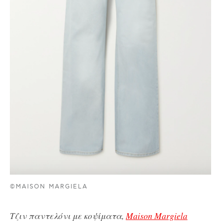
©MAISON MARGIELA
Τζιν παντελόνι με κοψίματα,
Maison Margiela