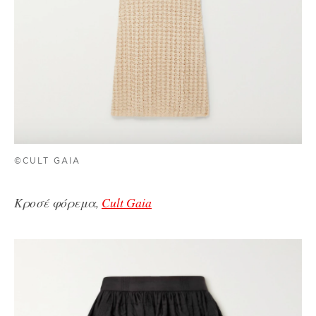
©CULT GAIA
Κροσέ φόρεμα,
Cult Gaia