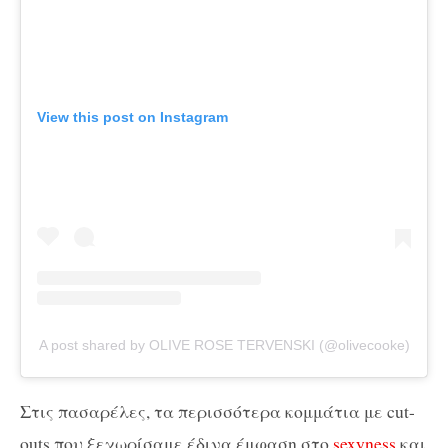
View this post on Instagram
A post shared by OLIVE ROSE TERVENSKI (@olivecooke)
Στις πασαρέλες, τα περισσότερα κομμάτια με cut-
outs που ξεχωρίσαμε έδινα έμφαση στο
sexyness
και