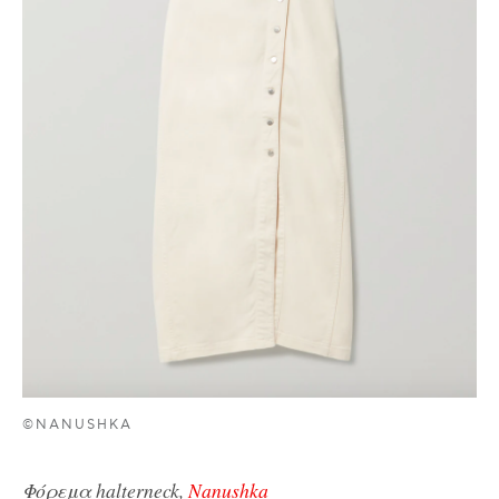
©NANUSHKA
Φόρεμα halterneck,
Nanushka