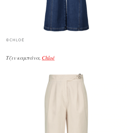
©CHLOÉ
Τζιν καμπάνα,
Chloé