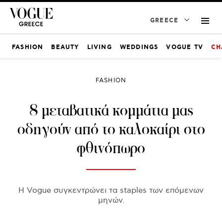
GREECE
FASHION
BEAUTY
LIVING
WEDDINGS
VOGUE TV
CH
FASHION
8 μεταβατικά κομμάτια μας
οδηγούν από το καλοκαίρι στο
φθινόπωρο
Η Vogue συγκεντρώνει τα staples των επόμενων
μηνών.