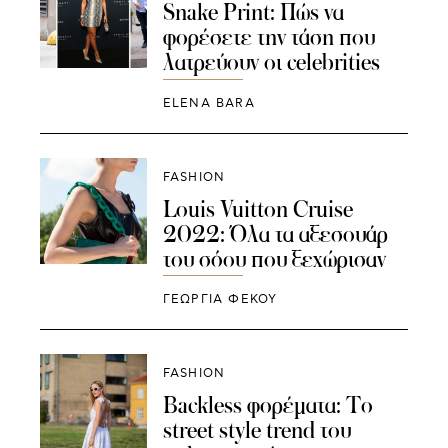
Snake Print: Πώς να
φορέσετε την τάση που
λατρεύουν οι celebrities
ELENA BARA
FASHION
Louis Vuitton Cruise
2022: Όλα τα αξεσουάρ
του σόου που ξεχώρισαν
ΓΕΩΡΓΙΑ ΦΕΚΟΥ
FASHION
Backless φορέματα: To
street style trend του