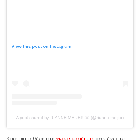
View this post on Instagram
A post shared by RIANNE MEIJER 🐶 (@rianne.meijer)
Κορυφαία θέση στη
γκαρνταρόμπα
τους έχει το