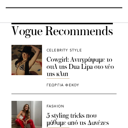
Vogue Recommends
CELEBRITY STYLE
Cowgirl: Αντιγράψαμε το
στιλ της Dua Lipa στο νέο
της κλιπ
ΓΕΩΡΓΙΑ ΦΕΚΟΥ
FASHION
5 styling tricks που
μάθαμε από τις Δανέζες