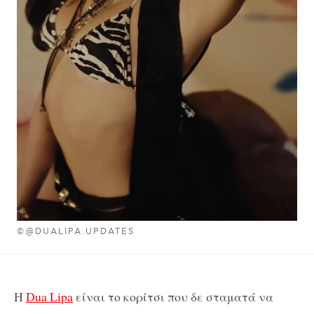
©@DUALIPA.UPDATES
Η
Dua Lipa
είναι το κορίτσι που δε σταματά να