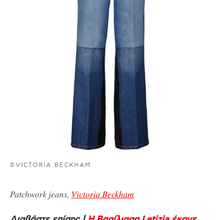
©VICTORIA BECKHAM
Patchwork jeans,
Victoria Beckham
Διαβάστε επίσης |
Η Βασίλισσα Letizia έκανε