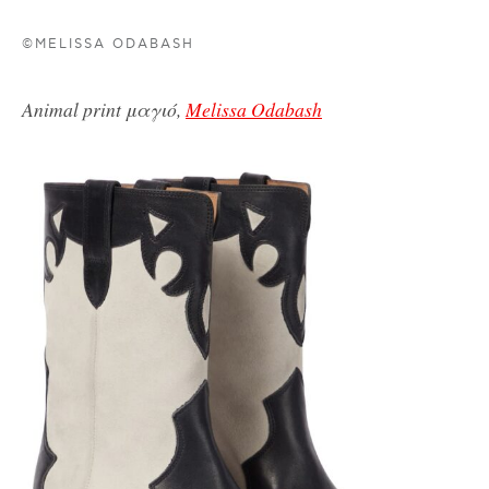
©MELISSA ODABASH
Animal print μαγιό,
Melissa Odabash