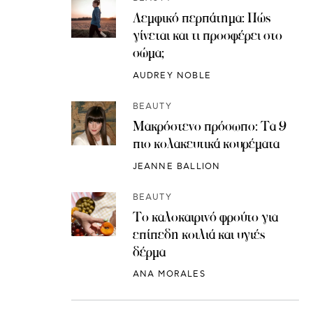
Λεμφικό περπάτημα: Πώς
γίνεται και τι προσφέρει στο
σώμα;
AUDREY NOBLE
BEAUTY
Μακρόστενο πρόσωπο: Τα 9
πιο κολακευτικά κουρέματα
JEANNE BALLION
BEAUTY
Το καλοκαιρινό φρούτο για
επίπεδη κοιλιά και υγιές
δέρμα
ANA MORALES