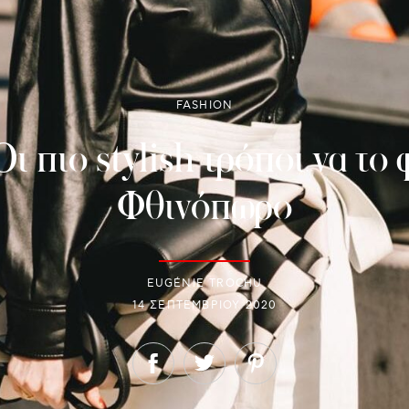
FASHION
Oι πιο stylish τρόποι να το
Φθινόπωρο
EUGÉNIE TROCHU
14 ΣΕΠΤΕΜΒΡΊΟΥ 2020