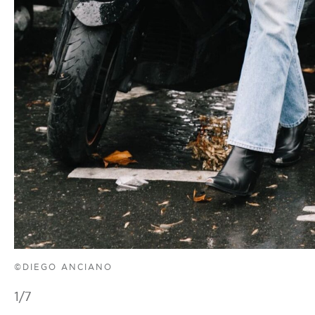
©DIEGO ANCIANO
1
/7