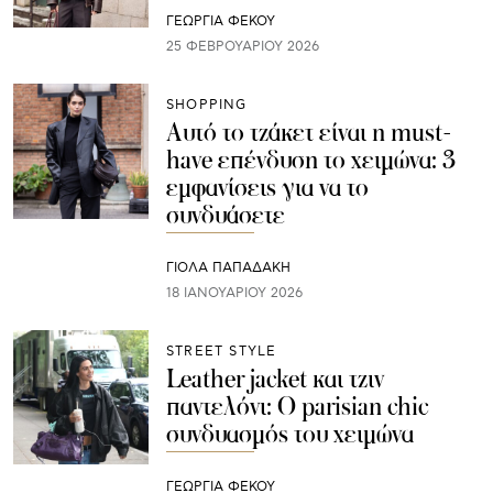
ΓΕΩΡΓΙΑ ΦΕΚΟΥ
25 ΦΕΒΡΟΥΑΡΊΟΥ 2026
SHOPPING
Αυτό το τζάκετ είναι η must-
have επένδυση το χειμώνα: 3
εμφανίσεις για να το
συνδυάσετε
ΓΙΌΛΑ ΠΑΠΑΔΆΚΗ
18 ΙΑΝΟΥΑΡΊΟΥ 2026
STREET STYLE
Leather jacket και τζιν
παντελόνι: Ο parisian chic
συνδυασμός του χειμώνα
ΓΕΩΡΓΙΑ ΦΕΚΟΥ