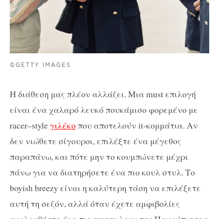
©GETTY IMAGES
Η διάθεση μας πλέον αλλάζει. Μια
must
επιλογή
είναι ένα χαλαρό λευκό πουκάμισο φορεμένο με
racer
–
style
γιλέκο
που αποτελούν
it
-κομμάτια. Αν
δεν νιώθετε σίγουροι, επιλέξτε ένα μέγεθος
παραπάνω, και πότε μην το κουμπώνετε μέχρι
πάνω για να διατηρήσετε ένα πιο κουλ στυλ. Το
boyish
breezy
είναι η καλύτερη τάση να επιλέξετε
αυτή τη σεζόν, αλλά όταν έχετε αμφιβολίες
ακολουθήστε ένα πιο
preppy
λουκ της Πριγκίπισσας