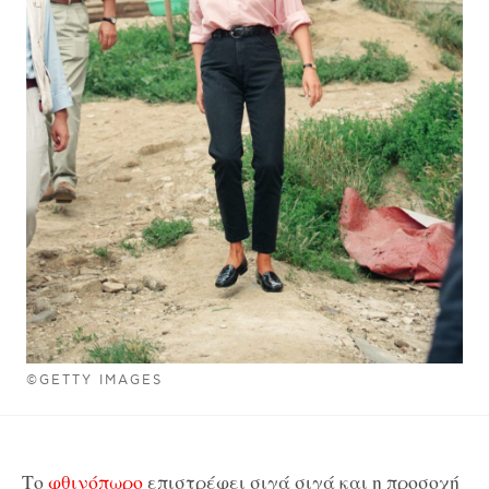
©GETTY IMAGES
Το
φθινόπωρο
επιστρέφει σιγά σιγά και η προσοχή