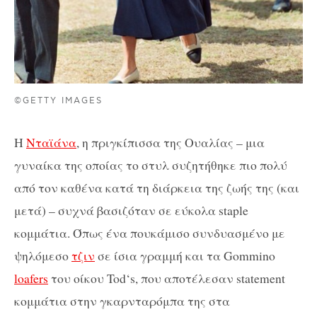
©GETTY IMAGES
Η
Νταϊάνα
, η πριγκίπισσα της Ουαλίας – μια
γυναίκα της οποίας το στυλ συζητήθηκε πιο πολύ
από τον καθένα κατά τη διάρκεια της ζωής της (και
μετά) – συχνά βασιζόταν σε εύκολα
staple
κομμάτια. Όπως ένα πουκάμισο συνδυασμένο με
ψηλόμεσο
τζιν
σε ίσια γραμμή και τα Gommino
loafers
του οίκου
Tod
‘
s
, που αποτέλεσαν
statement
κομμάτια στην γκαρνταρόμπα της στα