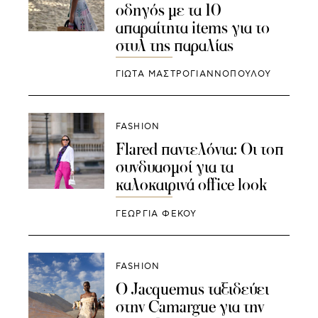
οδηγός με τα 10
απαραίτητα items για το
στυλ της παραλίας
ΓΙΩΤΑ ΜΑΣΤΡΟΓΙΑΝΝΟΠΟΥΛΟΥ
FASHION
Flared παντελόνια: Οι τοπ
συνδυασμοί για τα
καλοκαιρινά office look
ΓΕΩΡΓΙΑ ΦΕΚΟΥ
FASHION
O Jacquemus ταξιδεύει
στην Camargue για την