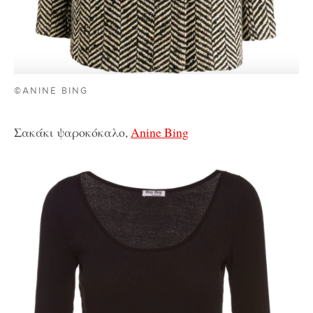
©ANINE BING
Σακάκι ψαροκόκαλο,
Anine Bing