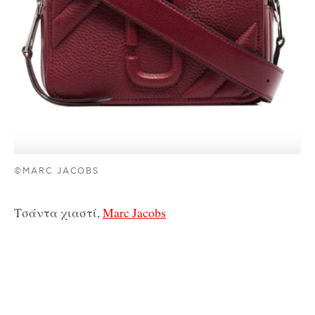
©MARC JACOBS
Τσάντα χιαστί,
Marc Jacobs