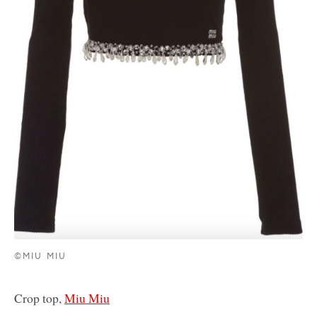
©MIU MIU
Crop top,
Miu Miu