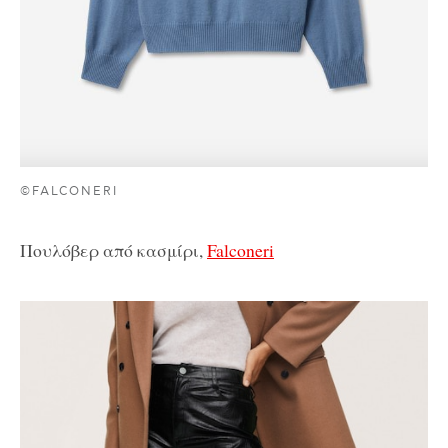
©FALCONERI
Πουλόβερ από κασμίρι,
Falconeri