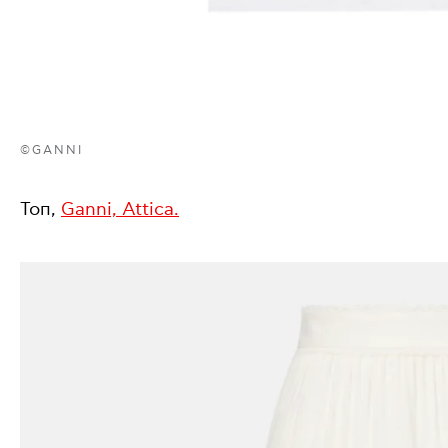
©GANNI
Τοπ,
Ganni, Attica.