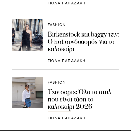
ΓΙΌΛΑ ΠΑΠΑΔΆΚΗ
FASHION
Birkenstock και baggy τζιν:
Ο hot συνδυασμός για το
καλοκαίρι
ΓΙΌΛΑ ΠΑΠΑΔΆΚΗ
FASHION
Τζιν σορτς: Όλα τα στυλ
που είναι τάση το
καλοκαίρι 2026
ΓΙΌΛΑ ΠΑΠΑΔΆΚΗ