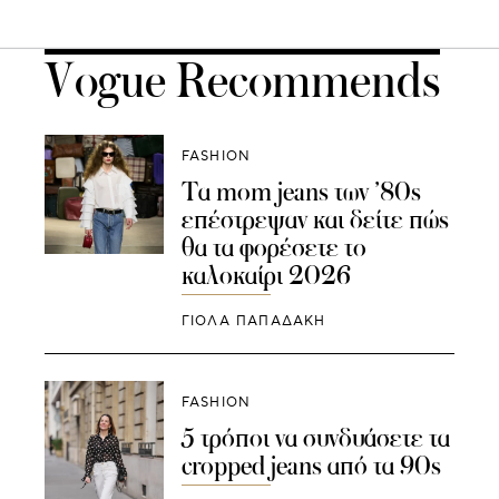
Vogue Recommends
FASHION
Τα mom jeans των ’80s
επέστρεψαν και δείτε πώς
θα τα φορέσετε το
καλοκαίρι 2026
ΓΙΌΛΑ ΠΑΠΑΔΆΚΗ
FASHION
5 τρόποι να συνδυάσετε τα
cropped jeans από τα 90s