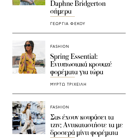
Daphne Bridgerton
σήμερα
ΓΕΩΡΓΙΑ ΦΕΚΟΥ
FASHION
Spring Essential:
Εντυπωσιακά κρουαζέ
φορέματα για τώρα
ΜΥΡΤΩ ΤΡΙΧΕΙΛΗ
FASHION
Σας έχουν κουράσει τα
τζιν; Αντικαταστήστε τα με
δροσερά μίντι φορέματα