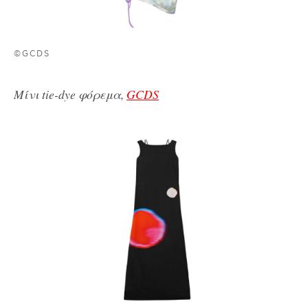
©GCDS
Μίνι tie-dye φόρεμα,
GCDS