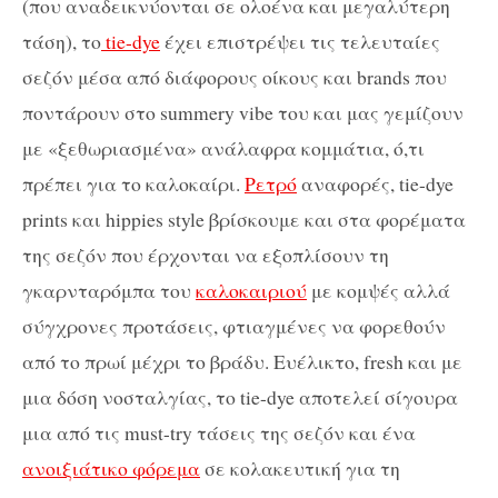
(που αναδεικνύονται σε ολοένα και μεγαλύτερη
τάση), το
tie-dye
έχει επιστρέψει τις τελευταίες
σεζόν μέσα από διάφορους οίκους και brands που
ποντάρουν στο summery vibe του και μας γεμίζουν
με «ξεθωριασμένα» ανάλαφρα κομμάτια, ό,τι
πρέπει για το καλοκαίρι.
Ρετρό
αναφορές, tie-dye
prints και hippies style βρίσκουμε και στα φορέματα
της σεζόν που έρχονται να εξοπλίσουν τη
γκαρνταρόμπα του
καλοκαιριού
με κομψές αλλά
σύγχρονες προτάσεις, φτιαγμένες να φορεθούν
από το πρωί μέχρι το βράδυ. Ευέλικτο, fresh και με
μια δόση νοσταλγίας, το tie-dye αποτελεί σίγουρα
μια από τις must-try τάσεις της σεζόν και ένα
ανοιξιάτικο φόρεμα
σε κολακευτική για τη