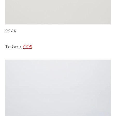
©COS
Τσάντα,
COS
.