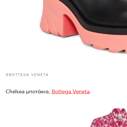
©BOTTEGA VENETA
Chelsea μποτάκια,
Bottega Veneta
.