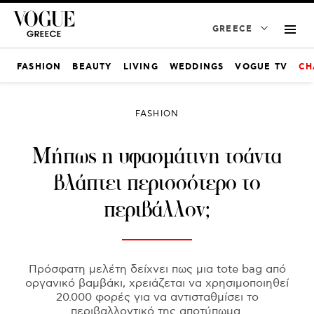
GREECE
FASHION
BEAUTY
LIVING
WEDDINGS
VOGUE TV
CH
FASHION
Μήπως η υφασμάτινη τσάντα
βλάπτει περισσότερο το
περιβάλλον;
Πρόσφατη μελέτη δείχνει πως μια tote bag από
οργανικό βαμβάκι, χρειάζεται να χρησιμοποιηθεί
20.000 φορές για να αντισταθμίσει το
περιβαλλοντικό της αποτύπωμα.