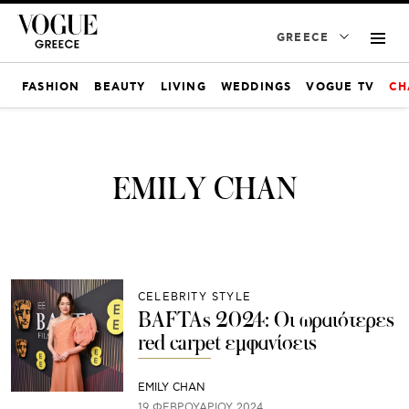
GREECE
FASHION
BEAUTY
LIVING
WEDDINGS
VOGUE TV
CH
EMILY CHAN
CELEBRITY STYLE
BAFTAs 2024: Οι ωραιότερες
red carpet εμφανίσεις
EMILY CHAN
19 ΦΕΒΡΟΥΑΡΊΟΥ 2024