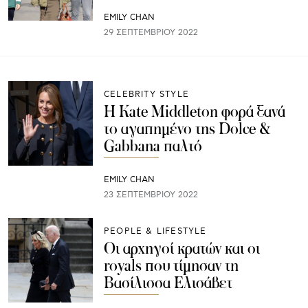
EMILY CHAN
29 ΣΕΠΤΕΜΒΡΊΟΥ 2022
CELEBRITY STYLE
Η Kate Middleton φορά ξανά
το αγαπημένο της Dolce &
Gabbana παλτό
EMILY CHAN
23 ΣΕΠΤΕΜΒΡΊΟΥ 2022
PEOPLE & LIFESTYLE
Οι αρχηγοί κρατών και οι
royals που τίμησαν τη
Βασίλισσα Ελισάβετ