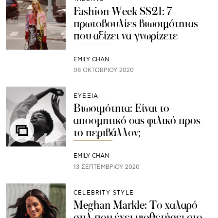
Fashion Week SS21: 7
πρωτοβουλίες βιωσιμότητας
που αξίζει να γνωρίζετε
EMILY CHAN
08 ΟΚΤΩΒΡΊΟΥ 2020
ΕΥΕΞΙΑ
Βιωσιμότητα: Είναι το
αποσμητικό σας φιλικό προς
το περιβάλλον;
EMILY CHAN
13 ΣΕΠΤΕΜΒΡΊΟΥ 2020
CELEBRITY STYLE
Meghan Markle: Το χαλαρό
στιλ που έχει υιοθετήσει στο