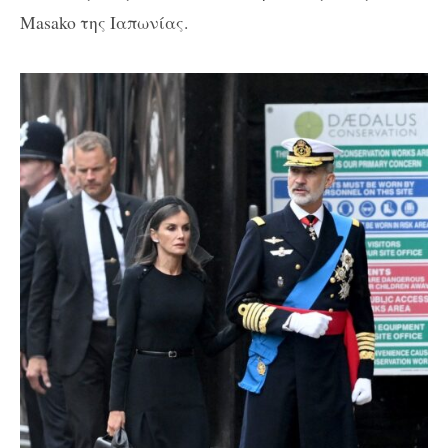
Masako της Ιαπωνίας.