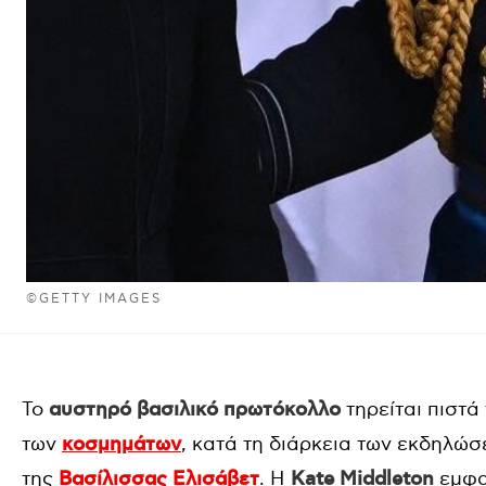
©GETTY IMAGES
Το
αυστηρό βασιλικό πρωτόκολλο
τηρείται πιστά
των
κοσμημάτων
, κατά τη διάρκεια των εκδηλώ
της
Βασίλισσας Ελισάβετ
. Η
Kate Middleton
εμφαν