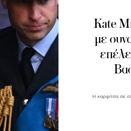
Kate M
με συν
επέλεξ
Βασ
Η καρφίτσα σε σ