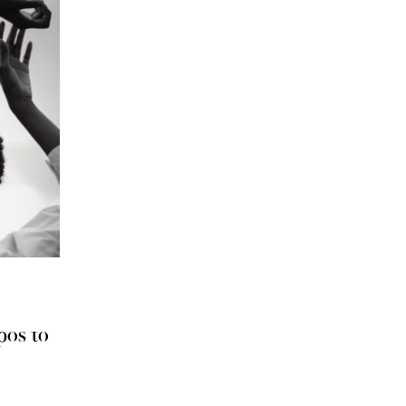
ρος το