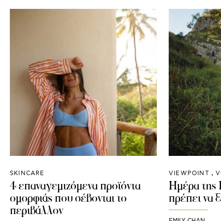
SKINCARE
VIEWPOINT
V
4 επαναγεμιζόμενα προϊόντα
Ημέρα της
ομορφιάς που σέβονται το
πρέπει να 
περιβάλλον
EMILY CHAN