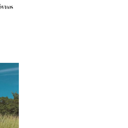
όντως