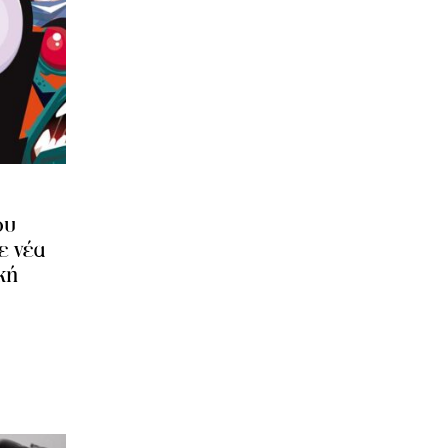
ου
ε νέα
κή