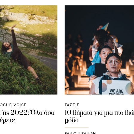
OGUE VOICE
ΤΑΣΕΙΣ
 Γης 2022: Όλα όσα
10 βήματα για μια πιο βι
ξέρετε
μόδα
ΡΑΝΙΏ ΝΙΖΑΜΊΔΗ