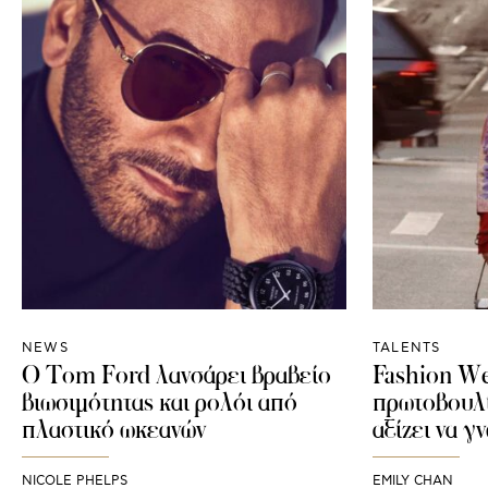
NEWS
TALENTS
Ο Tom Ford λανσάρει βραβείο
Fashion We
βιωσιμότητας και ρολόι από
πρωτοβουλί
πλαστικό ωκεανών
αξίζει να γ
NICOLE PHELPS
EMILY CHAN