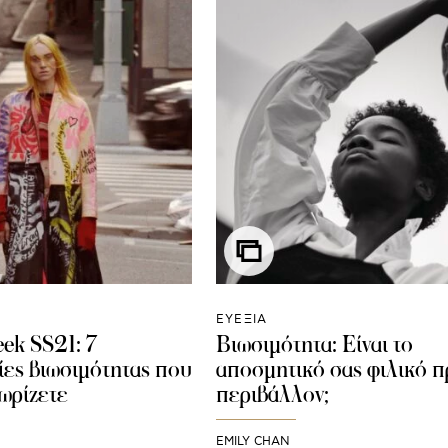
ΕΥΕΞΙΑ
ek SS21: 7
Βιωσιμότητα: Είναι το
ες βιωσιμότητας που
αποσμητικό σας φιλικό π
νωρίζετε
περιβάλλον;
EMILY CHAN