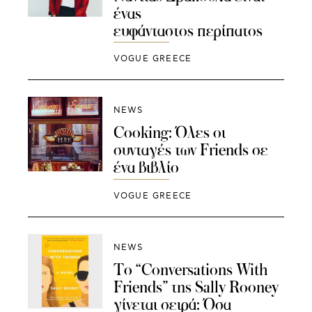
ένας
ευφάνταστος περίπατος
VOGUE GREECE
NEWS
Cooking: Όλες οι
συνταγές των Friends σε
ένα βιβλίο
VOGUE GREECE
NEWS
Το “Conversations With
Friends” της Sally Rooney
γίνεται σειρά: Όσα