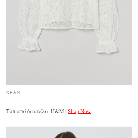
©Η&Μ
Τοπ από δαντέλα, H&M |
Shop Now