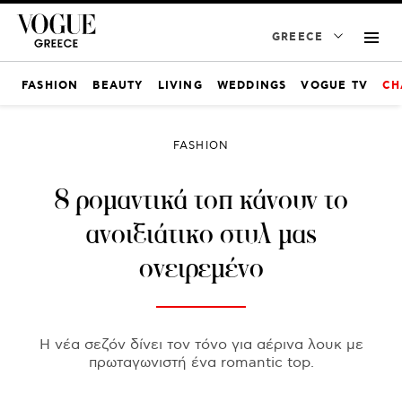
GREECE
FASHION
BEAUTY
LIVING
WEDDINGS
VOGUE TV
CH
FASHION
8 ρομαντικά τοπ κάνουν το
ανοιξιάτικο στυλ μας
ονειρεμένο
Η νέα σεζόν δίνει τον τόνο για αέρινα λουκ με
πρωταγωνιστή ένα romantic top.