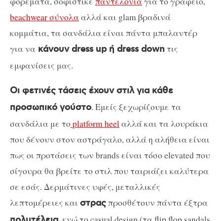
φορέματα, σοφιστικέ
παντελόνια
για το γραφείο,
beachwear σύνολα
αλλά και glam βραδινά
κομμάτια, τα σανδάλια είναι πάντα μπαλαντέρ
για να
τις
κάνουν dress up ή dress down
εμφανίσεις μας.
Οι φετινές τάσεις έχουν στιλ για κάθε
. Εμείς ξεχωρίζουμε τα
προσωπικό γούστο
σανδάλια με το
platform heel
αλλά και τα λουράκια
που δένουν στον αστράγαλο, αλλά η αλήθεια είναι
πως οι προτάσεις των brands είναι τόσο elevated που
σίγουρα θα βρείτε το στιλ που ταιριάζει καλύτερα
σε εσάς. Δερμάτινες υφές, μεταλλικές
λεπτομέρειες και
προσθέτουν πάντα έξτρα
στρας
, ενώ το casual design (τα flip flop sandals
πολυτέλεια