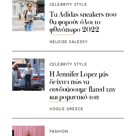
CELEBRITY STYLE
Τα Adidas sneakers που
θα φορούν όλοι το
φθινόπωρο 2022
HELOISE SALESSY
CELEBRITY STYLE
Η Jennifer Lopez μάς
δείχνει πώς να
συνδυάσουμε flared τζιν
και ρομαντικό τοπ
VOGUE GREECE
FASHION