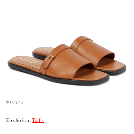
©TOD’S
Σανδάλια,
Tod’s