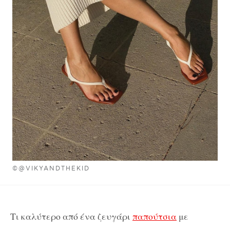
©@VIKYANDTHEKID
Τι καλύτερο από ένα ζευγάρι
παπούτσια
με