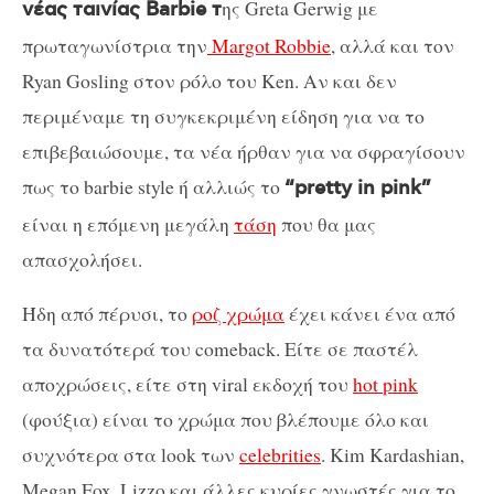
ης Greta Gerwig με
νέας ταινίας Barbie τ
πρωταγωνίστρια την
Margot Robbie
, αλλά και τον
Ryan Gosling στον ρόλο του Κen. Αν και δεν
περιμέναμε τη συγκεκριμένη είδηση για να το
επιβεβαιώσουμε, τα νέα ήρθαν για να σφραγίσουν
πως το barbie style ή αλλιώς το
“pretty in pink”
είναι η επόμενη μεγάλη
τάση
που θα μας
απασχολήσει.
Ήδη από πέρυσι, το
ροζ χρώμα
έχει κάνει ένα από
τα δυνατότερά του comeback. Είτε σε παστέλ
αποχρώσεις, είτε στη viral εκδοχή του
hot pink
(φούξια) είναι το χρώμα που βλέπουμε όλο και
συχνότερα στα look των
celebrities
. Kim Kardashian,
Megan Fox, Lizzo και άλλες κυρίες γνωστές για το