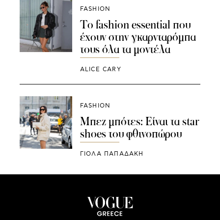
FASHION
Το fashion essential που
έχουν στην γκαρνταρόμπα
τους όλα τα μοντέλα
ALICE CARY
FASHION
Μπεζ μπότες: Είναι τα star
shoes του φθινοπώρου
ΓΙΌΛΑ ΠΑΠΑΔΆΚΗ