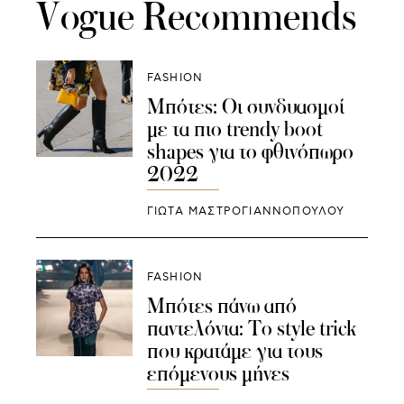
Vogue Recommends
FASHION
Μπότες: Οι συνδυασμοί
με τα πιο trendy boot
shapes για το φθινόπωρο
2022
ΓΙΩΤΑ ΜΑΣΤΡΟΓΙΑΝΝΟΠΟΥΛΟΥ
FASHION
Μπότες πάνω από
παντελόνια: Το style trick
που κρατάμε για τους
επόμενους μήνες