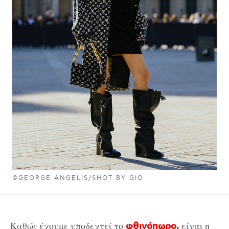
©GEORGE ANGELIS/SHOT BY GIO
Καθώς έχουμε υποδεχτεί το
είναι η
φθινόπωρο
,