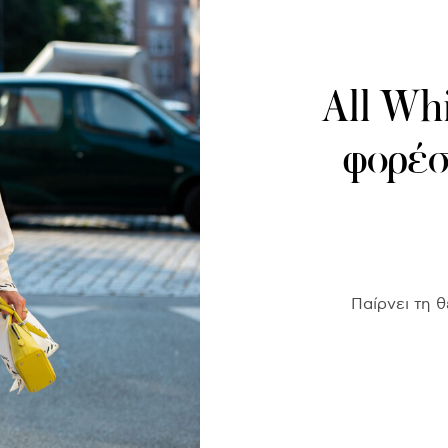
All Whi
φορέσ
Παίρνει τη θ