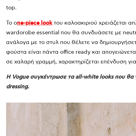
top.
Το o
ne-piece look
του καλοακιριού χρειάζεται α
wardorobe essential που θα συνδυάσετε με neutr
ανάλογα με το στυλ που θέλετε να δημιουργήσε
φούστα είναι πάντα office ready και απογειώνετ
σε χαλαρή γραμμή, χαρακτηρίζεται επένδυση για
H Vogue συγκέντρωσε τα all-white looks που θα 
dressing.