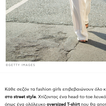
©GETTY IMAGES
Κάθε σεζόν τα fashion girls επιβεβαιώνουν όλο κ
στο street style
. Χτίζοντας ένα head-to-toe λευκό
όπως ένα ολόλευκο
oversized T-shirt
που θα αποτ