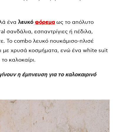
πλά ένα
λευκό
φόρεμα
ως το απόλυτο
al σανδάλια, εσπαντρίγιες ή πέδιλα,
τε. Το combo λευκό πουκάμισο-πλισέ
αι με χρυσά κοσμήματα, ενώ ένα white suit
 το καλοκαίρι.
γίνουν η έμπνευση για το καλοκαιρινό