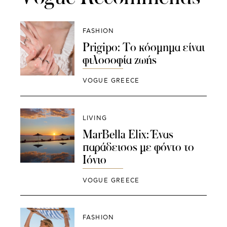
FASHION
Prigipo: Το κόσμημα είναι
φιλοσοφία ζωής
VOGUE GREECE
LIVING
MarBella Elix: Ένας
παράδεισος με φόντο το
Ιόνιο
VOGUE GREECE
FASHION