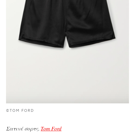
©TOM FORD
Σατινέ σορτς,
Tom Ford