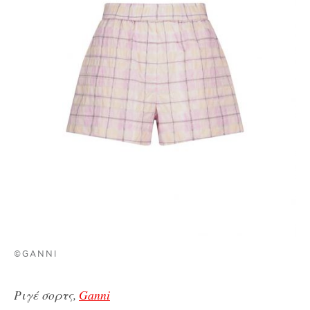
©GANNI
Ριγέ σορτς,
Ganni