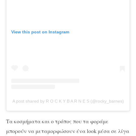
View this post on Instagram
A post shared by R O C K Y B A R N E S (@rocky_barnes)
Τα κοσμήματα και ο τρόπος που τα φοράμε
μπορούν να μεταμορφώσουν ένα look μέσα σε λίγα