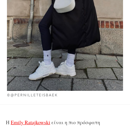
©@PERNILLETEISBAEK
H
Emily Ratajkowski
είναι η πιο πρόσφατη