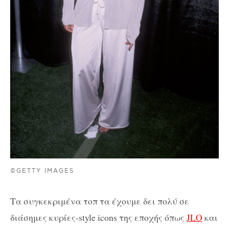
©GETTY IMAGES
Τα συγκεκριμένα τοπ τα έχουμε δει πολύ σε
διάσημες κυρίες-style icons της εποχής όπως
JLO
και