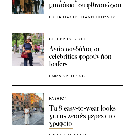
μποτάκια του φθινοπώρου
ΓΙΩΤΑ ΜΑΣΤΡΟΓΙΑΝΝΟΠΟΥΛΟΥ
CELEBRITY STYLE
Αντίο σανδάλια, οι
celebrities φορούν ήδη
loafers
EMMA SPEDDING
FASHION
Τα 8 easy-to-wear looks
για τις ζεστές μέρες στο
γραφείο