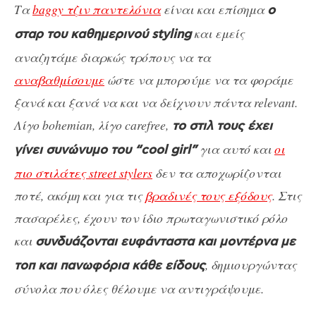
Τα
baggy τζιν παντελόνια
είναι και επίσημα
ο
και εμείς
σταρ του καθημερινού styling
αναζητάμε διαρκώς τρόπους να τα
αναβαθμίσουμε
ώστε να μπορούμε να τα φοράμε
ξανά και ξανά να και να δείχνουν πάντα relevant.
Λίγο bohemian, λίγο carefree,
το στιλ τους έχει
για αυτό και
οι
γίνει συνώνυμο του “cool girl”
πιο στιλάτες street stylers
δεν τα αποχωρίζονται
ποτέ, ακόμη και για τις
βραδινές τους εξόδους
. Στις
πασαρέλες, έχουν τον ίδιο πρωταγωνιστικό ρόλο
και
συνδυάζονται ευφάνταστα και μοντέρνα με
, δημιουργώντας
τοπ και πανωφόρια κάθε είδους
σύνολα που όλες θέλουμε να αντιγράψουμε.