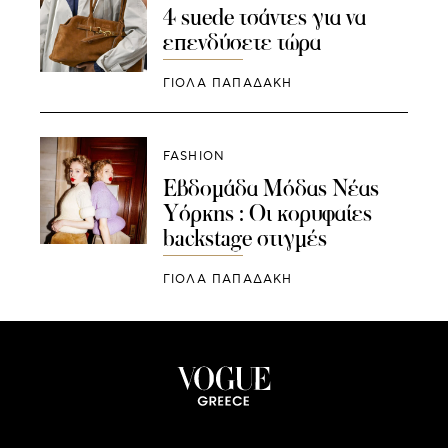
4 suede τσάντες για να
επενδύσετε τώρα
ΓΙΌΛΑ ΠΑΠΑΔΆΚΗ
FASHION
Εβδομάδα Μόδας Νέας
Υόρκης : Οι κορυφαίες
backstage στιγμές
ΓΙΌΛΑ ΠΑΠΑΔΆΚΗ