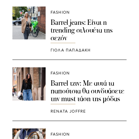
FASHION
Barrel jeans: Είναι η
trending σιλουέτα της
σεζόν
ΓΙΌΛΑ ΠΑΠΑΔΆΚΗ
FASHION
Barrel τζιν: Με αυτά τα
παπούτσια θα συνδυάσετε
την must τάση της μόδας
RENATA JOFFRE
FASHION