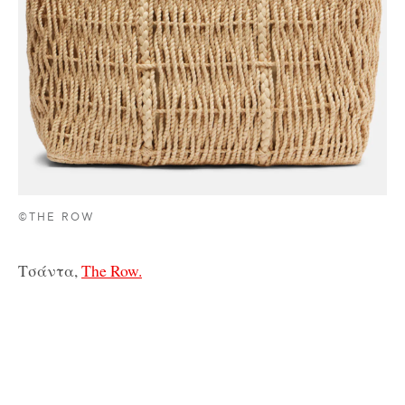
©THE ROW
Τσάντα,
The Row.