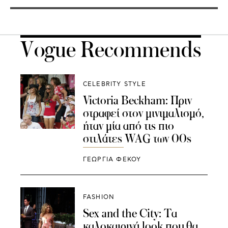
Vogue Recommends
CELEBRITY STYLE
Victoria Beckham: Πριν
στραφεί στον μινιμαλισμό,
ήταν μία από τις πιο
στιλάτες WAG των 00s
ΓΕΩΡΓΙΑ ΦΕΚΟΥ
FASHION
Sex and the City: Τα
καλοκαιρινά look που θα