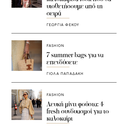
υιοθετήσουμε από τη
σειρά
ΓΕΩΡΓΙΑ ΦΕΚΟΥ
FASHION
7 summer bags για να
επενδύσετε
ΓΙΌΛΑ ΠΑΠΑΔΆΚΗ
FASHION
Λευκή μίντι φούστα: 4
fresh συνδυασμοί για το
καλοκαίρι