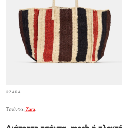
©ZARA
Τσάντα,
Zara
.