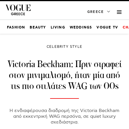
GREECE
FASHION
BEAUTY
LIVING
WEDDINGS
VOGUE TV
CH
CELEBRITY STYLE
Victoria Beckham: Πριν στραφεί
στον μινιμαλισμό, ήταν μία από
τις πιο στιλάτες WAG των 00s
Η ενδιαφέρουσα διαδρομή της Victoria Beckham
από εκκεντρική WAG περσόνα, σε quiet luxury
σχεδιάστρια.