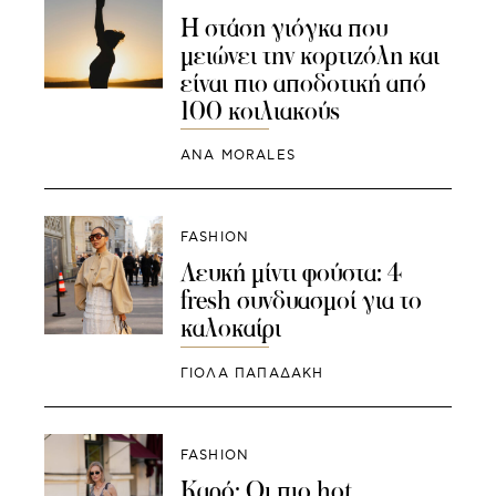
Η στάση γιόγκα που
μειώνει την κορτιζόλη και
είναι πιο αποδοτική από
100 κοιλιακούς
ANA MORALES
FASHION
Λευκή μίντι φούστα: 4
fresh συνδυασμοί για το
καλοκαίρι
ΓΙΌΛΑ ΠΑΠΑΔΆΚΗ
FASHION
Καρό: Οι πιο hot