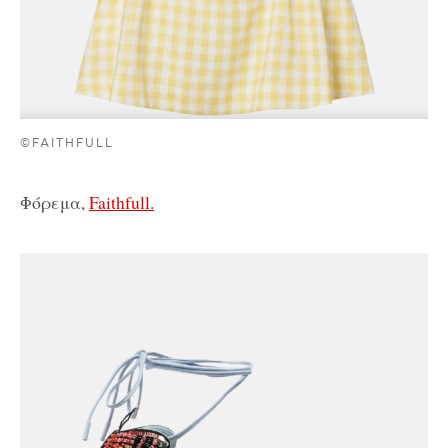
©FAITHFULL
Φόρεμα,
Faithfull.