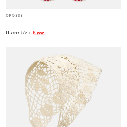
©POSSE
Παντελόνι,
Posse.