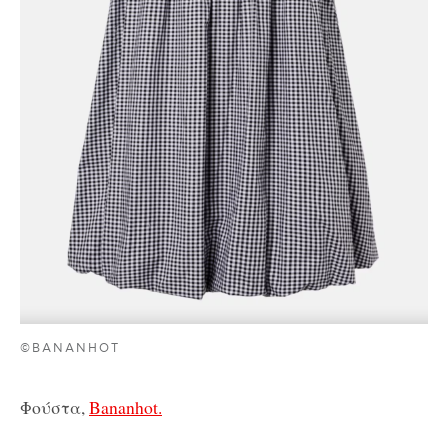
©BANANHOT
Φούστα,
Bananhot.