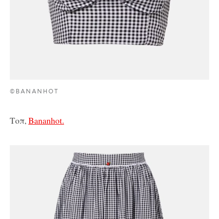
©BANANHOT
Τοπ,
Bananhot.