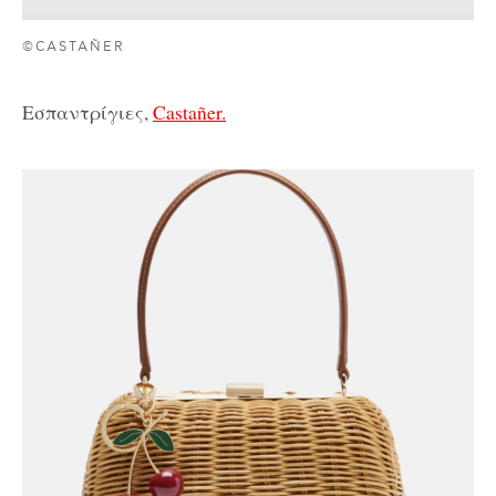
©CASTAÑER
Εσπαντρίγιες,
Castañer.