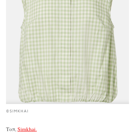
©SIMKHAI
Τοπ,
Simkhai.