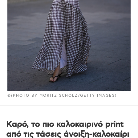
©(PHOTO BY MORITZ SCHOLZ/GETTY IMAGES)
Καρό, το πιο καλοκαιρινό print
από τις τάσεις άνοιξη-καλοκαίρι