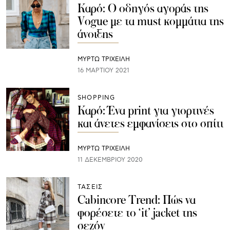
Καρό: Ο οδηγός αγοράς της
Vogue με τα must κομμάτια της
άνοιξης
ΜΥΡΤΩ ΤΡΙΧΕΙΛΗ
16 ΜΑΡΤΊΟΥ 2021
SHOPPING
Καρό: Ένα print για γιορτινές
και άνετες εμφανίσεις στο σπίτι
ΜΥΡΤΩ ΤΡΙΧΕΙΛΗ
11 ΔΕΚΕΜΒΡΊΟΥ 2020
ΤΑΣΕΙΣ
Cabincore Trend: Πώς να
φορέσετε το ‘it’ jacket της
σεζόν