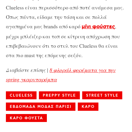
Clueless είναι περισσότερο από ποτέ ανάμεσα μας.
Όπως πάντα, είδαμε την τάση και σε πολλά
αγαπημένα μας brands από καρό
,
μίνι φούστες
μέχρι μπλέιζερ και τοπ σε κίτρινη απόχρωση που
επιβεβαιώνουν ότι το στυλ του Clueless θα είναι
στα πιο must της επόμενης σεζόν.
Διαβάστε επίσης |
8 φλοράλ φορέματα για την
spring γκαρνταρόμπα
CLUELESS
PREPPY STYLE
STREET STYLE
ΕΒΔΟΜΑΔΑ ΜΟΔΑΣ ΠΑΡΙΣΙ
ΚΑΡΟ
ΚΑΡΟ ΦΟΥΣΤΑ