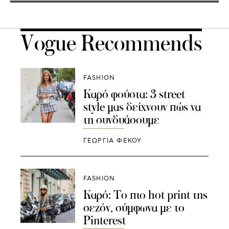
Vogue Recommends
FASHION
Καρό φούστα: 3 street
style μας δείχνουν πώς να
τη συνδυάσουμε
ΓΕΩΡΓΙΑ ΦΕΚΟΥ
FASHION
Καρό: Το πιο hot print της
σεζόν, σύμφωνα με το
Pinterest