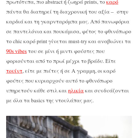
πρωτότυπα, πιο abstract ή ζωηρά prints, το
καρό
πάντα θα διατηρεί τη διαχρονική του αξία – στην
καρδιά και τη γκαρνταρόμπα μας. Από πανωφόρια
σε παντελόνια και πουκάμισα, φέτος το φθινόπωρο
το chic καρό print γίνεται must-try και αναβιώνει τα
90s vibes
του σε μίνι ή μιντι φούστες που
φοριούνται από το πρωί μέχρι το βράδυ. Είτε
τουίντ
, είτε με πιέτες ή σε Α γραμμη, οι καρό
φούτες που κυριαρχούν αυτό το φθινόπωρο
υπηρετούν κάθε στιλ και
ηλικία
και συνδυάζονται
με όλα τα basics της ντουλάπας μας.