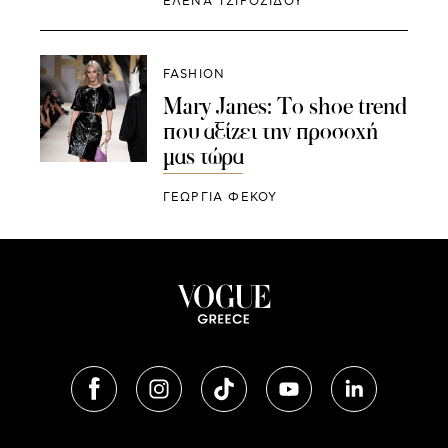
ΈΛΕΝΑ ΤΣΙΡΟΖΊΔΟΥ
FASHION
Mary Janes: To shoe trend
που αξίζει την προσοχή
μας τώρα
ΓΕΩΡΓΙΑ ΦΕΚΟΥ