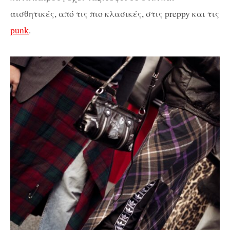
αισθητικές, από τις πιο κλασικές, στις preppy και τις
punk
.