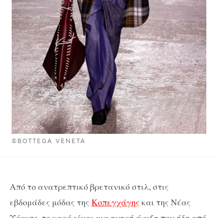
©BOTTEGA VENETA
Από το ανατρεπτικό βρετανικό στιλ, στις
εβδομάδες μόδας της
Κοπεγχάγης
και της Νέας
Υόρκης, το
καρό
είναι μια ηχηρή άφιξη που ήδη από