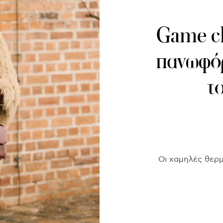
Game ch
πανωφόρ
το
Οι χαμηλές θερμ