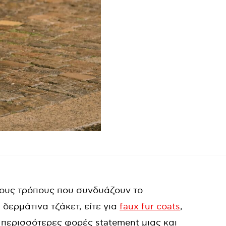
τους τρόπους που συνδυάζουν το
α δερμάτινα τζάκετ, είτε για
faux fur coats
,
ς περισσότερες φορές statement μιας και