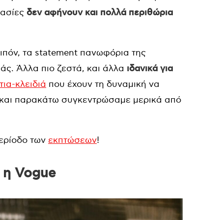
ρασίες
δεν αφήνουν και πολλά περιθώρια
οιπόν, τα statement πανωφόρια της
άς. Άλλα πιο ζεστά, και άλλα
ιδανικά για
τια-κλειδιά
που έχουν τη δυναμική να
 και παρακάτω συγκεντρώσαμε μερικά από
περίοδο των
εκπτώσεων
!
ι η Vogue