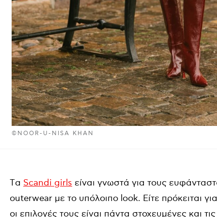
©NOOR-U-NISA KHAN
Tα
Scandi girls
είναι γνωστά για τους ευφάντασ
outerwear με το υπόλοιπο look. Είτε πρόκειται γι
οι επιλογές τους είναι πάντα στοχευμένες και τι