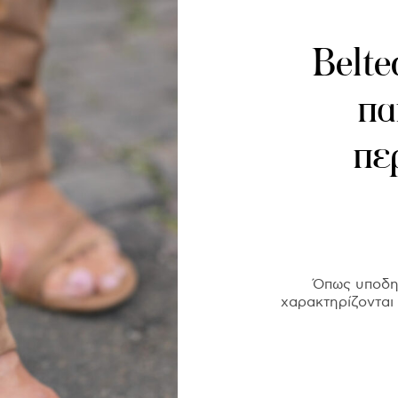
Belte
πα
πε
Όπως υποδηλ
χαρακτηρίζονται