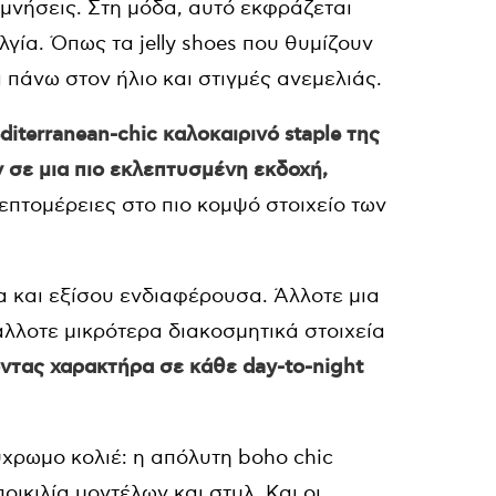
μνήσεις. Στη μόδα, αυτό εκφράζεται
ία. Όπως τα jelly shoes που θυμίζουν
 πάνω στον ήλιο και στιγμές ανεμελιάς.
diterranean-chic καλοκαιρινό staple της
 σε μια πιο εκλεπτυσμένη εκδοχή,
λεπτομέρειες στο πιο κομψό στοιχείο των
α και εξίσου ενδιαφέρουσα. Άλλοτε μια
 άλλοτε μικρότερα διακοσμητικά στοιχεία
οντας χαρακτήρα σε κάθε day-to-night
ύχρωμο κολιέ: η απόλυτη boho chic
οικιλία μοντέλων και στυλ. Και οι