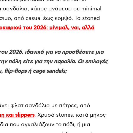
ά τα σανδάλια, κάπου ανάμεσα σε minimal
ύσιμο, από casual έως κομψό.
Τα stoned
οκαιριού του 2026: μίνιμαλ, ναι, αλλά
 του 2026, ιδανικά για να προσθέσετε μια
ην πόλη είτε για την παραλία. Οι επιλογές
 flip-flops ή cage sandals;
νει φλατ σανδάλια με πέτρες, από
μη και slippers
. Xρυσά stones, κατά μήκος
δια που αγκαλιάζουν το πόδι, ή μια