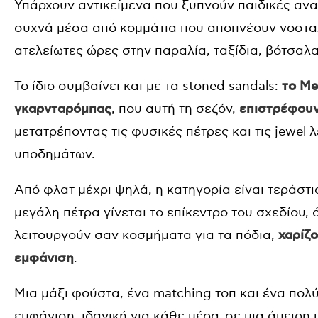
Υπάρχουν αντικείμενα που ξυπνούν παιδικές ανα
συχνά μέσα από κομμάτια που αποπνέουν νοσταλγ
ατελείωτες ώρες στην παραλία, ταξίδια, βότσαλα
Το ίδιο συμβαίνει και με τα stoned sandals:
το Me
γκαρνταρόμπας
, που αυτή τη σεζόν,
επιστρέφουν
μετατρέποντας τις φυσικές πέτρες και τις jewel 
υποδημάτων.
Από φλατ μέχρι ψηλά, η κατηγορία είναι τεράστι
μεγάλη πέτρα γίνεται το επίκεντρο του σχεδίου,
λειτουργούν σαν κοσμήματα για τα πόδια,
χαρίζ
εμφάνιση
.
Μια μάξι φούστα, ένα matching τοπ και ένα πολ
εμφάνιση, ιδανική για κάθε μέρα,
σε μια άπειρη π