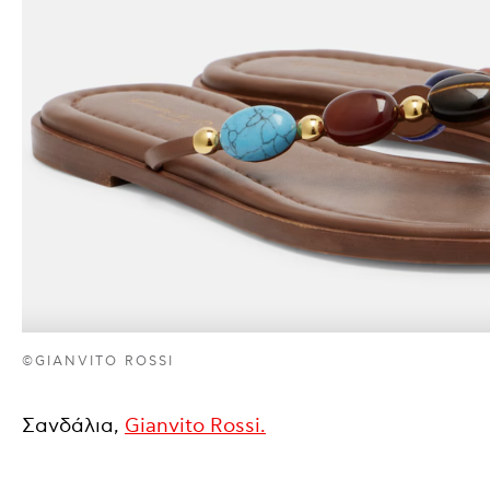
©GIANVITO ROSSI
Σανδάλια,
Gianvito Rossi.