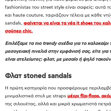
fashionistas του street style είναι σαφείς: αυτ
και haute couture, ταιριάζουν τέλεια με κάθε ντ
sandals,
φαίνεται να είναι τα νέα it shoes του καλ
σούπερ chic.
Επιλέξαμε τα πιο trendy σχέδια για το καλοκαίρι
μεσογειακή πινελιά στην εμφάνισή σας, είτε για τ
είναι ατελείωτες: φλατ, με μεσαίο ή ψηλό τακούνι,
Φλατ stoned sandals
Η πρώτη κατηγορία που προσφέρουμε περιλαμβά
μινιμαλιστικά στυλ με straps
μέχρι flip-flops, ακό
της σιλουέτας, αλλά και μικρά χρωματιστά πετρά