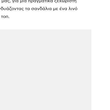
μας, για μια πραγματικά ξεχωριστή
υνδυάζοντας τα σανδάλια με ένα λινό
 τοπ.