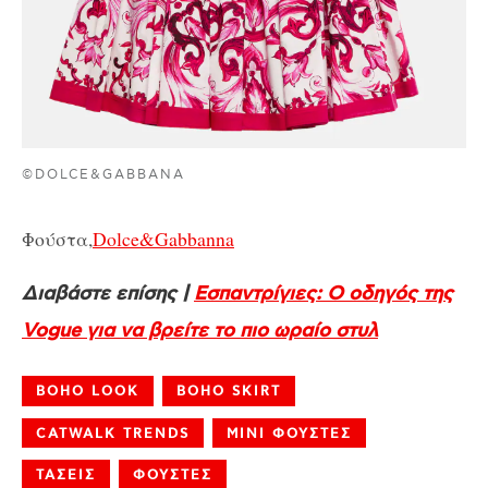
©DOLCE&GABBANA
Φούστα,
Dolce&Gabbanna
Διαβάστε επίσης |
Εσπαντρίγιες: Ο οδηγός της
Vogue για να βρείτε το πιο ωραίο στυλ
BOHO LOOK
BOHO SKIRT
CATWALK TRENDS
ΜΙΝΙ ΦΟΥΣΤΕΣ
ΤΑΣΕΙΣ
ΦΟΥΣΤΕΣ