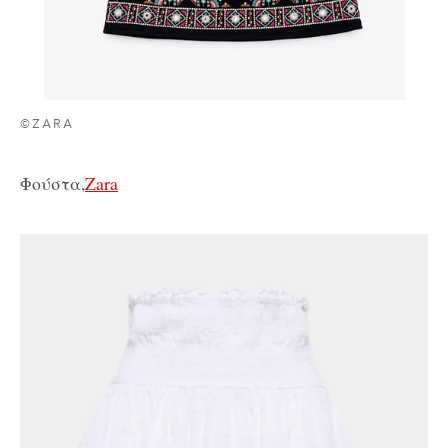
©ZARA
Φούστα,
Zara