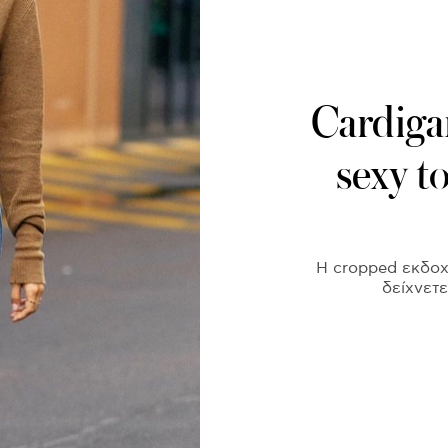
Cardigan
sexy t
Η cropped εκδοχή
δείχνετε