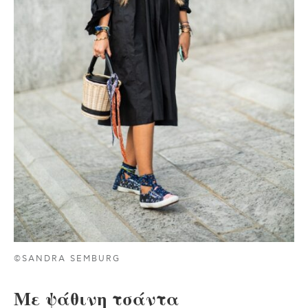
©SANDRA SEMBURG
Με ψάθινη τσάντα